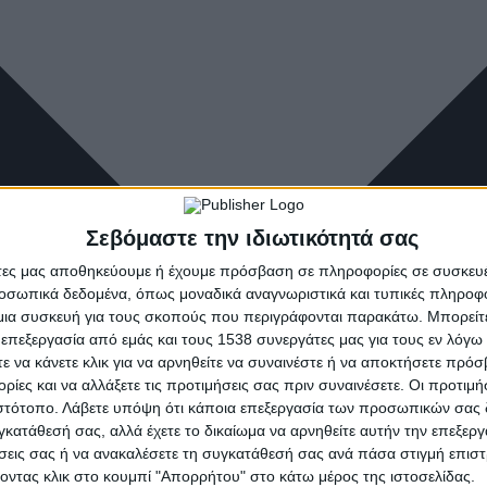
Σεβόμαστε την ιδιωτικότητά σας
άτες μας αποθηκεύουμε ή έχουμε πρόσβαση σε πληροφορίες σε συσκευέ
οσωπικά δεδομένα, όπως μοναδικά αναγνωριστικά και τυπικές πληροφ
ια συσκευή για τους σκοπούς που περιγράφονται παρακάτω. Μπορείτε 
 επεξεργασία από εμάς και τους 1538 συνεργάτες μας για τους εν λόγ
τε να κάνετε κλικ για να αρνηθείτε να συναινέστε ή να αποκτήσετε πρό
ρίες και να αλλάξετε τις προτιμήσεις σας πριν συναινέσετε. Οι προτιμή
ιστότοπο. Λάβετε υπόψη ότι κάποια επεξεργασία των προσωπικών σας 
υγκατάθεσή σας, αλλά έχετε το δικαίωμα να αρνηθείτε αυτήν την επεξερ
ήσεις σας ή να ανακαλέσετε τη συγκατάθεσή σας ανά πάσα στιγμή επισ
νοντας κλικ στο κουμπί "Απορρήτου" στο κάτω μέρος της ιστοσελίδας.