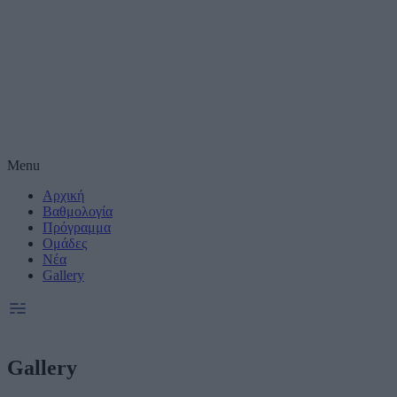
Μέτρηση απόδοσης
Πραγματοποίηση έ
συνεργατες)
Δημιουργία και βε
Χρήση ακριβών δε
Menu
Αρχική
Ακριβής σάρωση χ
συνεργατες)
Βαθμολογία
Πρόγραμμα
Ομάδες
Ειδικοί Σκοποί κ
Νέα
Gallery
Gallery