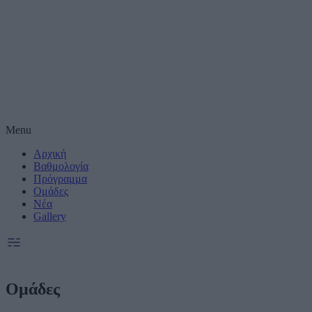
Μέτρηση απόδοσης
Πραγματοποίηση έ
συνεργατες)
Δημιουργία και βε
Χρήση ακριβών δε
Menu
Αρχική
Ακριβής σάρωση χ
συνεργατες)
Βαθμολογία
Πρόγραμμα
Ομάδες
Ειδικοί Σκοποί κ
Νέα
Gallery
Ομάδες