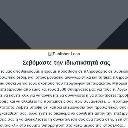
Σεβόμαστε την ιδιωτικότητά σας
άτες μας αποθηκεύουμε ή έχουμε πρόσβαση σε πληροφορίες σε συσκευέ
οσωπικά δεδομένα, όπως μοναδικά αναγνωριστικά και τυπικές πληροφ
ια συσκευή για τους σκοπούς που περιγράφονται παρακάτω. Μπορείτε 
 επεξεργασία από εμάς και τους 1538 συνεργάτες μας για τους εν λόγ
τε να κάνετε κλικ για να αρνηθείτε να συναινέστε ή να αποκτήσετε πρό
ρίες και να αλλάξετε τις προτιμήσεις σας πριν συναινέσετε. Οι προτιμή
ιστότοπο. Λάβετε υπόψη ότι κάποια επεξεργασία των προσωπικών σας 
υγκατάθεσή σας, αλλά έχετε το δικαίωμα να αρνηθείτε αυτήν την επεξερ
ήσεις σας ή να ανακαλέσετε τη συγκατάθεσή σας ανά πάσα στιγμή επισ
νοντας κλικ στο κουμπί "Απορρήτου" στο κάτω μέρος της ιστοσελίδας.