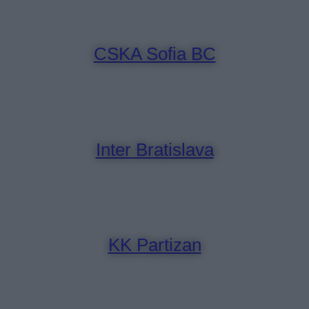
CSKA Sofia BC
Inter Bratislava
KK Partizan