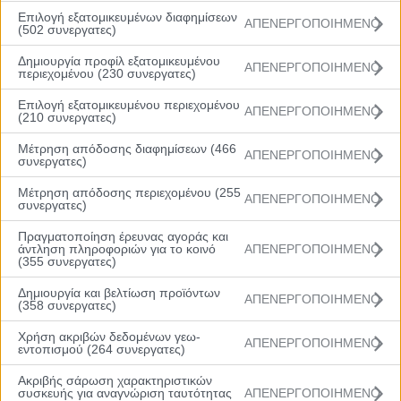
Επιλογή εξατομικευμένων διαφημίσεων
ΑΠΕΝΕΡΓΟΠΟΙΗΜΕΝΟ
(502 συνεργατες)
Δημιουργία προφίλ εξατομικευμένου
ΑΠΕΝΕΡΓΟΠΟΙΗΜΕΝΟ
περιεχομένου (230 συνεργατες)
Επιλογή εξατομικευμένου περιεχομένου
ΑΠΕΝΕΡΓΟΠΟΙΗΜΕΝΟ
(210 συνεργατες)
Μέτρηση απόδοσης διαφημίσεων (466
ΑΠΕΝΕΡΓΟΠΟΙΗΜΕΝΟ
συνεργατες)
Menu
Μέτρηση απόδοσης περιεχομένου (255
Αρχική
ΑΠΕΝΕΡΓΟΠΟΙΗΜΕΝΟ
συνεργατες)
Βαθμολογία
Πρόγραμμα
Πραγματοποίηση έρευνας αγοράς και
Ομάδες
άντληση πληροφοριών για το κοινό
ΑΠΕΝΕΡΓΟΠΟΙΗΜΕΝΟ
Νέα
(355 συνεργατες)
Gallery
Δημιουργία και βελτίωση προϊόντων
ΑΠΕΝΕΡΓΟΠΟΙΗΜΕΝΟ
(358 συνεργατες)
Χρήση ακριβών δεδομένων γεω-
ΑΠΕΝΕΡΓΟΠΟΙΗΜΕΝΟ
εντοπισμού (264 συνεργατες)
Το πανόραμα του πέμπτου τουρνουά
Ακριβής σάρωση χαρακτηριστικών
συσκευής για αναγνώριση ταυτότητας
ΑΠΕΝΕΡΓΟΠΟΙΗΜΕΝΟ