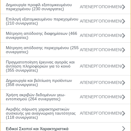
Δημιουργία προφίλ εξατομικευμένου
ΑΠΕΝΕΡΓΟΠΟΙΗΜΕΝΟ
περιεχομένου (230 συνεργατες)
Επιλογή εξατομικευμένου περιεχομένου
ΑΠΕΝΕΡΓΟΠΟΙΗΜΕΝΟ
(210 συνεργατες)
Μέτρηση απόδοσης διαφημίσεων (466
ΑΠΕΝΕΡΓΟΠΟΙΗΜΕΝΟ
συνεργατες)
Μέτρηση απόδοσης περιεχομένου (255
ΑΠΕΝΕΡΓΟΠΟΙΗΜΕΝΟ
συνεργατες)
Menu
Πραγματοποίηση έρευνας αγοράς και
Αρχική
άντληση πληροφοριών για το κοινό
ΑΠΕΝΕΡΓΟΠΟΙΗΜΕΝΟ
Βαθμολογία
(355 συνεργατες)
Πρόγραμμα
Ομάδες
Δημιουργία και βελτίωση προϊόντων
ΑΠΕΝΕΡΓΟΠΟΙΗΜΕΝΟ
(358 συνεργατες)
Νέα
Gallery
Χρήση ακριβών δεδομένων γεω-
ΑΠΕΝΕΡΓΟΠΟΙΗΜΕΝΟ
εντοπισμού (264 συνεργατες)
Ακριβής σάρωση χαρακτηριστικών
συσκευής για αναγνώριση ταυτότητας
ΑΠΕΝΕΡΓΟΠΟΙΗΜΕΝΟ
(118 συνεργατες)
Rising Stars: Κλήση ομάδας Βορρά
Ειδικοί Σκοποί και Χαρακτηριστικά