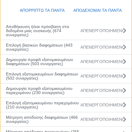
Follow Us
ΑΠΟΡΡΙΠΤΩ ΤΑ ΠΑΝΤΑ
ΑΠΟΔΕΧΟΜΑΙ ΤΑ ΠΑΝΤΑ
Όροι Χρήσης
|
Αποθήκευση ή/και πρόσβαση στα
Πολιτική Απορρήτου
δεδομένα μιας συσκευής (674
ΑΠΕΝΕΡΓΟΠΟΙΗΜΕΝΟ
συνεργατες)
| © 2022 All Rights
Επιλογή βασικών διαφημίσεων (443
ΑΠΕΝΕΡΓΟΠΟΙΗΜΕΝΟ
Reserved
συνεργατες)
Δημιουργία προφίλ εξατομικευμένων
ΑΠΕΝΕΡΓΟΠΟΙΗΜΕΝΟ
διαφημίσεων (503 συνεργατες)
Επιλογή εξατομικευμένων διαφημίσεων
ΑΠΕΝΕΡΓΟΠΟΙΗΜΕΝΟ
(502 συνεργατες)
Δημιουργία προφίλ εξατομικευμένου
ΑΠΕΝΕΡΓΟΠΟΙΗΜΕΝΟ
περιεχομένου (230 συνεργατες)
Επιλογή εξατομικευμένου περιεχομένου
ΑΠΕΝΕΡΓΟΠΟΙΗΜΕΝΟ
(210 συνεργατες)
Αρχική
Μέτρηση απόδοσης διαφημίσεων (466
ΑΠΕΝΕΡΓΟΠΟΙΗΜΕΝΟ
συνεργατες)
Βαθμολογία
Μέτρηση απόδοσης περιεχομένου (255