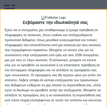
Σεβόμαστε την ιδιωτικότητά σας
Εμείς και οι συνεργάτες μας αποθηκεύουμε ή έχουμε πρόσβαση σε
Rising Stars: Πέφτει η αυλαία της
πληροφορίες σε συσκευές, όπως cookies και επεξεργαζόμαστε
κανονικής περιόδου
προσωπικά δεδομένα, όπως μοναδικά αναγνωριστικά και τυπικές
πληροφορίες που αποστέλλονται από μια συσκευή για τους σκοπούς
που περιγράφονται παρακάτω. Μπορείτε να κάνετε κλικ για να
Η κανονική περίοδος του Rising Stars πέφτει το διήμερο
συναινέσετε στην επεξεργασία από εμάς και τους 1538 συνεργάτες
31 Ιανουαρίου και 1 Φεβρουαρίου σε τρία διαφορετικά
μας για τους εν λόγω σκοπούς. Εναλλακτικά, μπορείτε να κάνετε
γήπεδα. Στο Ολυμπιακό Χωριό, στα Καλύβια και στα
κλικ για να αρνηθείτε να συναινέστε ή να αποκτήσετε πρόσβαση σε
πιο λεπτομερείς πληροφορίες και να αλλάξετε τις προτιμήσεις σας
πριν συναινέσετε. Οι προτιμήσεις σας θα ισχύουν μόνο για αυτόν τον
20/01/2026
Δεν υπάρχουν Σχόλια
ιστότοπο. Λάβετε υπόψη ότι κάποια επεξεργασία των προσωπικών
σας δεδομένων ενδέχεται να μην απαιτεί τη συγκατάθεσή σας, αλλά
έχετε το δικαίωμα να αρνηθείτε αυτήν την επεξεργασία. Μπορείτε να
αλλάξετε τις προτιμήσεις σας ή να ανακαλέσετε τη συγκατάθεσή σας
ανά πάσα στιγμή επιστρέφοντας σε αυτόν τον ιστότοπο και κάνοντας
κλικ στο κουμπί "Απορρήτου" στο κάτω μέρος της ιστοσελίδας.