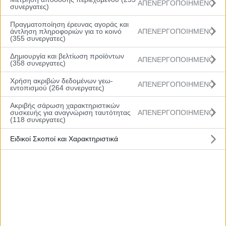
Πρόγραμμα
ΑΠΕΝΕΡΓΟΠΟΙΗΜΕΝΟ
συνεργατες)
Ομάδες
Πραγματοποίηση έρευνας αγοράς και
άντληση πληροφοριών για το κοινό
ΑΠΕΝΕΡΓΟΠΟΙΗΜΕΝΟ
(355 συνεργατες)
Νέα
Δημιουργία και βελτίωση προϊόντων
Gallery
ΑΠΕΝΕΡΓΟΠΟΙΗΜΕΝΟ
(358 συνεργατες)
Χρήση ακριβών δεδομένων γεω-
ΑΠΕΝΕΡΓΟΠΟΙΗΜΕΝΟ
εντοπισμού (264 συνεργατες)
Ακριβής σάρωση χαρακτηριστικών
Social Media
συσκευής για αναγνώριση ταυτότητας
ΑΠΕΝΕΡΓΟΠΟΙΗΜΕΝΟ
(118 συνεργατες)
Ειδικοί Σκοποί και Χαρακτηριστικά