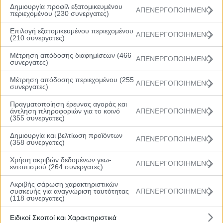
Δημιουργία προφίλ εξατομικευμένου
ΑΠΕΝΕΡΓΟΠΟΙΗΜΕΝΟ
περιεχομένου (230 συνεργατες)
Επιλογή εξατομικευμένου περιεχομένου
ΑΠΕΝΕΡΓΟΠΟΙΗΜΕΝΟ
(210 συνεργατες)
Μέτρηση απόδοσης διαφημίσεων (466
ΑΠΕΝΕΡΓΟΠΟΙΗΜΕΝΟ
συνεργατες)
Μέτρηση απόδοσης περιεχομένου (255
ΑΠΕΝΕΡΓΟΠΟΙΗΜΕΝΟ
συνεργατες)
Menu
Πραγματοποίηση έρευνας αγοράς και
Αρχική
άντληση πληροφοριών για το κοινό
ΑΠΕΝΕΡΓΟΠΟΙΗΜΕΝΟ
(355 συνεργατες)
Βαθμολογία
Πρόγραμμα
Δημιουργία και βελτίωση προϊόντων
Ομάδες
ΑΠΕΝΕΡΓΟΠΟΙΗΜΕΝΟ
(358 συνεργατες)
Νέα
Gallery
Χρήση ακριβών δεδομένων γεω-
ΑΠΕΝΕΡΓΟΠΟΙΗΜΕΝΟ
εντοπισμού (264 συνεργατες)
Ακριβής σάρωση χαρακτηριστικών
συσκευής για αναγνώριση ταυτότητας
ΑΠΕΝΕΡΓΟΠΟΙΗΜΕΝΟ
(118 συνεργατες)
Rising Stars Εθνική Ασφαλιστική: Τα ζευγάρια του
Ειδικοί Σκοποί και Χαρακτηριστικά