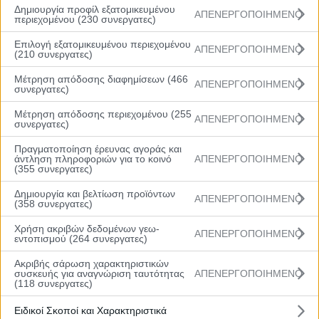
Δημιουργία προφίλ εξατομικευμένου
ΑΠΕΝΕΡΓΟΠΟΙΗΜΕΝΟ
περιεχομένου (230 συνεργατες)
Επιλογή εξατομικευμένου περιεχομένου
ΑΠΕΝΕΡΓΟΠΟΙΗΜΕΝΟ
(210 συνεργατες)
Μέτρηση απόδοσης διαφημίσεων (466
ΑΠΕΝΕΡΓΟΠΟΙΗΜΕΝΟ
συνεργατες)
Μέτρηση απόδοσης περιεχομένου (255
ΑΠΕΝΕΡΓΟΠΟΙΗΜΕΝΟ
συνεργατες)
Menu
Πραγματοποίηση έρευνας αγοράς και
Αρχική
άντληση πληροφοριών για το κοινό
ΑΠΕΝΕΡΓΟΠΟΙΗΜΕΝΟ
(355 συνεργατες)
Βαθμολογία
Πρόγραμμα
Δημιουργία και βελτίωση προϊόντων
Ομάδες
ΑΠΕΝΕΡΓΟΠΟΙΗΜΕΝΟ
(358 συνεργατες)
Νέα
Gallery
Χρήση ακριβών δεδομένων γεω-
ΑΠΕΝΕΡΓΟΠΟΙΗΜΕΝΟ
εντοπισμού (264 συνεργατες)
Ακριβής σάρωση χαρακτηριστικών
συσκευής για αναγνώριση ταυτότητας
ΑΠΕΝΕΡΓΟΠΟΙΗΜΕΝΟ
(118 συνεργατες)
Rising Stars South: Η κλήση για το δεύτερο
Ειδικοί Σκοποί και Χαρακτηριστικά