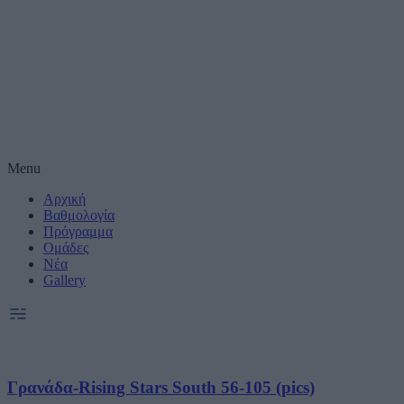
Μέτρηση απόδοσης
Πραγματοποίηση έ
συνεργατες)
Δημιουργία και βε
Χρήση ακριβών δε
Menu
Αρχική
Ακριβής σάρωση χ
συνεργατες)
Βαθμολογία
Πρόγραμμα
Ομάδες
Ειδικοί Σκοποί κ
Νέα
Gallery
Γρανάδα-Rising Stars South 56-105 (pics)