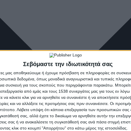
Σεβόμαστε την ιδιωτικότητά σας
άτες μας αποθηκεύουμε ή έχουμε πρόσβαση σε πληροφορίες σε συσκευέ
οσωπικά δεδομένα, όπως μοναδικά αναγνωριστικά και τυπικές πληροφ
ια συσκευή για τους σκοπούς που περιγράφονται παρακάτω. Μπορείτε 
 επεξεργασία από εμάς και τους 1538 συνεργάτες μας για τους εν λόγ
τε να κάνετε κλικ για να αρνηθείτε να συναινέστε ή να αποκτήσετε πρό
ρίες και να αλλάξετε τις προτιμήσεις σας πριν συναινέσετε. Οι προτιμή
ιστότοπο. Λάβετε υπόψη ότι κάποια επεξεργασία των προσωπικών σας 
υγκατάθεσή σας, αλλά έχετε το δικαίωμα να αρνηθείτε αυτήν την επεξερ
ήσεις σας ή να ανακαλέσετε τη συγκατάθεσή σας ανά πάσα στιγμή επισ
νοντας κλικ στο κουμπί "Απορρήτου" στο κάτω μέρος της ιστοσελίδας.