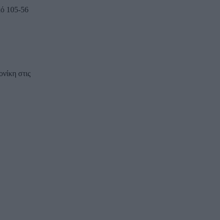
κό 105-56
ονίκη στις