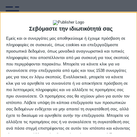
Σεβόμαστε την ιδιωτικότητά σας
Εμείς και οι συνεργάτες μας αποθηκεύουμε ή έχουμε πρόσβαση σε
“Έφυγε” ο Μελιγδής
πληροφορίες σε συσκευές, όπως cookies και επεξεργαζόμαστε
προσωπικά δεδομένα, όπως μοναδικά αναγνωριστικά και τυπικές
πληροφορίες που αποστέλλονται από μια συσκευή για τους σκοπούς
Το τέταρτο φετινό ραντεβού του Rising Stars Εθνική
που περιγράφονται παρακάτω. Μπορείτε να κάνετε κλικ για να
Ασφαλιστική προγματοποιείται αύριο και μεθαύριο (7-8/1)
συναινέσετε στην επεξεργασία από εμάς και τους 1538 συνεργάτες
σε Αθήνα και Θεσσαλονίκη, αλλά οι αγώνες του Προμηθέα
μας για τους εν λόγω σκοπούς. Εναλλακτικά, μπορείτε να κάνετε
Πάτρας με
κλικ για να αρνηθείτε να συναινέστε ή να αποκτήσετε πρόσβαση σε
πιο λεπτομερείς πληροφορίες και να αλλάξετε τις προτιμήσεις σας
06/01/2023
Δεν υπάρχουν Σχόλια
πριν συναινέσετε. Οι προτιμήσεις σας θα ισχύουν μόνο για αυτόν τον
ιστότοπο. Λάβετε υπόψη ότι κάποια επεξεργασία των προσωπικών
σας δεδομένων ενδέχεται να μην απαιτεί τη συγκατάθεσή σας, αλλά
έχετε το δικαίωμα να αρνηθείτε αυτήν την επεξεργασία. Μπορείτε να
αλλάξετε τις προτιμήσεις σας ή να ανακαλέσετε τη συγκατάθεσή σας
ανά πάσα στιγμή επιστρέφοντας σε αυτόν τον ιστότοπο και κάνοντας
κλικ στο κουμπί "Απορρήτου" στο κάτω μέρος της ιστοσελίδας.