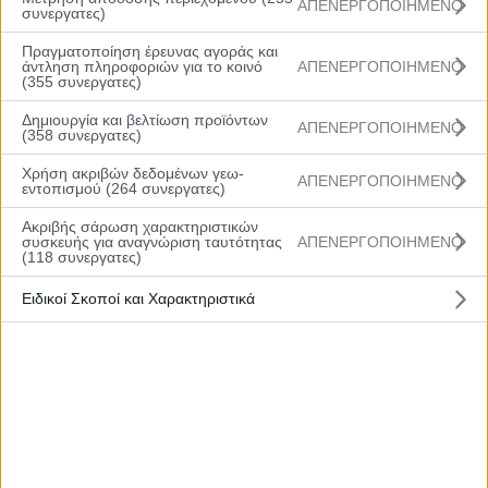
Πρόγραμμα
ΑΠΕΝΕΡΓΟΠΟΙΗΜΕΝΟ
συνεργατες)
Ομάδες
Πραγματοποίηση έρευνας αγοράς και
άντληση πληροφοριών για το κοινό
ΑΠΕΝΕΡΓΟΠΟΙΗΜΕΝΟ
Νέα
(355 συνεργατες)
Gallery
Δημιουργία και βελτίωση προϊόντων
ΑΠΕΝΕΡΓΟΠΟΙΗΜΕΝΟ
(358 συνεργατες)
Χρήση ακριβών δεδομένων γεω-
ΑΠΕΝΕΡΓΟΠΟΙΗΜΕΝΟ
εντοπισμού (264 συνεργατες)
Ακριβής σάρωση χαρακτηριστικών
Social Media
συσκευής για αναγνώριση ταυτότητας
ΑΠΕΝΕΡΓΟΠΟΙΗΜΕΝΟ
(118 συνεργατες)
Ειδικοί Σκοποί και Χαρακτηριστικά