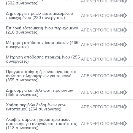
ΑΠΕΝΕΡΓΟΠΟΙΗΜΕΝΟ
(502 συνεργατες)
Δημιουργία προφίλ εξατομικευμένου
ΑΠΕΝΕΡΓΟΠΟΙΗΜΕΝΟ
περιεχομένου (230 συνεργατες)
Επιλογή εξατομικευμένου περιεχομένου
ΑΠΕΝΕΡΓΟΠΟΙΗΜΕΝΟ
(210 συνεργατες)
Μέτρηση απόδοσης διαφημίσεων (466
ΑΠΕΝΕΡΓΟΠΟΙΗΜΕΝΟ
συνεργατες)
Menu
Μέτρηση απόδοσης περιεχομένου (255
ΑΠΕΝΕΡΓΟΠΟΙΗΜΕΝΟ
συνεργατες)
Αρχική
Βαθμολογία
Πραγματοποίηση έρευνας αγοράς και
άντληση πληροφοριών για το κοινό
ΑΠΕΝΕΡΓΟΠΟΙΗΜΕΝΟ
Πρόγραμμα
(355 συνεργατες)
Ομάδες
Νέα
Δημιουργία και βελτίωση προϊόντων
Gallery
ΑΠΕΝΕΡΓΟΠΟΙΗΜΕΝΟ
(358 συνεργατες)
Χρήση ακριβών δεδομένων γεω-
ΑΠΕΝΕΡΓΟΠΟΙΗΜΕΝΟ
εντοπισμού (264 συνεργατες)
Ακριβής σάρωση χαρακτηριστικών
Rising Stars South: Η κλήση για το 5ο
συσκευής για αναγνώριση ταυτότητας
ΑΠΕΝΕΡΓΟΠΟΙΗΜΕΝΟ
(118 συνεργατες)
τουρνουά