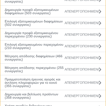
συνεργατες)
Δημιουργία προφίλ εξατομικευμένων
ΑΠΕΝΕΡΓΟΠΟΙΗΜΕΝΟ
διαφημίσεων (503 συνεργατες)
Επιλογή εξατομικευμένων διαφημίσεων
ΑΠΕΝΕΡΓΟΠΟΙΗΜΕΝΟ
(502 συνεργατες)
Δημιουργία προφίλ εξατομικευμένου
ΑΠΕΝΕΡΓΟΠΟΙΗΜΕΝΟ
περιεχομένου (230 συνεργατες)
Menu
Επιλογή εξατομικευμένου περιεχομένου
ΑΠΕΝΕΡΓΟΠΟΙΗΜΕΝΟ
(210 συνεργατες)
Αρχική
Μέτρηση απόδοσης διαφημίσεων (466
Βαθμολογία
ΑΠΕΝΕΡΓΟΠΟΙΗΜΕΝΟ
συνεργατες)
Πρόγραμμα
Ομάδες
Μέτρηση απόδοσης περιεχομένου (255
Νέα
ΑΠΕΝΕΡΓΟΠΟΙΗΜΕΝΟ
συνεργατες)
Gallery
Πραγματοποίηση έρευνας αγοράς και
άντληση πληροφοριών για το κοινό
ΑΠΕΝΕΡΓΟΠΟΙΗΜΕΝΟ
(355 συνεργατες)
Δημιουργία και βελτίωση προϊόντων
ΑΠΕΝΕΡΓΟΠΟΙΗΜΕΝΟ
Rising Stars: Η κανονική περίοδος προ
(358 συνεργατες)
των πυλών
Χρήση ακριβών δεδομένων γεω-