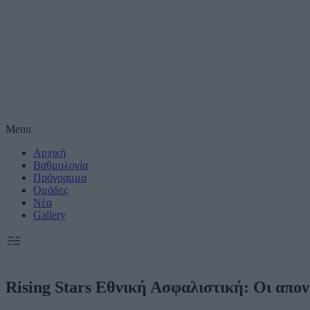
Μέτρηση απόδοσης
Πραγματοποίηση έ
συνεργατες)
Δημιουργία και βε
Χρήση ακριβών δε
Menu
Αρχική
Ακριβής σάρωση χ
συνεργατες)
Βαθμολογία
Πρόγραμμα
Ομάδες
Ειδικοί Σκοποί κ
Νέα
Gallery
Rising Stars Εθνική Ασφαλιστική: Οι απο