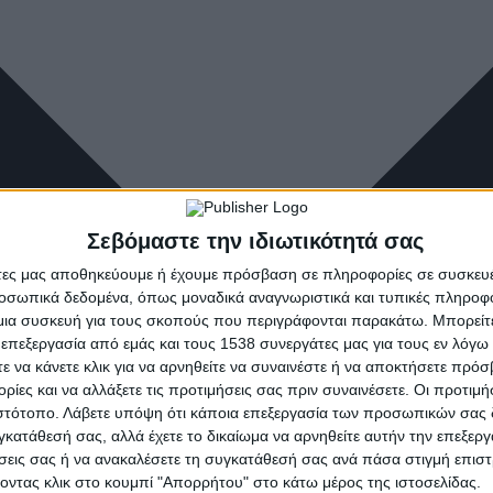
Σεβόμαστε την ιδιωτικότητά σας
άτες μας αποθηκεύουμε ή έχουμε πρόσβαση σε πληροφορίες σε συσκευέ
οσωπικά δεδομένα, όπως μοναδικά αναγνωριστικά και τυπικές πληροφ
ια συσκευή για τους σκοπούς που περιγράφονται παρακάτω. Μπορείτε 
 επεξεργασία από εμάς και τους 1538 συνεργάτες μας για τους εν λόγ
τε να κάνετε κλικ για να αρνηθείτε να συναινέστε ή να αποκτήσετε πρό
ρίες και να αλλάξετε τις προτιμήσεις σας πριν συναινέσετε. Οι προτιμή
ιστότοπο. Λάβετε υπόψη ότι κάποια επεξεργασία των προσωπικών σας 
υγκατάθεσή σας, αλλά έχετε το δικαίωμα να αρνηθείτε αυτήν την επεξερ
ήσεις σας ή να ανακαλέσετε τη συγκατάθεσή σας ανά πάσα στιγμή επισ
νοντας κλικ στο κουμπί "Απορρήτου" στο κάτω μέρος της ιστοσελίδας.