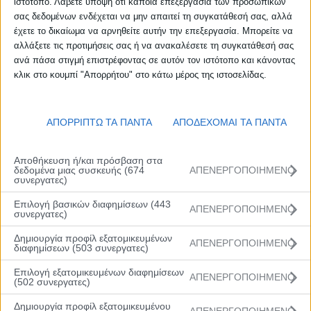
ιστότοπο. Λάβετε υπόψη ότι κάποια επεξεργασία των προσωπικών
σας δεδομένων ενδέχεται να μην απαιτεί τη συγκατάθεσή σας, αλλά
έχετε το δικαίωμα να αρνηθείτε αυτήν την επεξεργασία. Μπορείτε να
αλλάξετε τις προτιμήσεις σας ή να ανακαλέσετε τη συγκατάθεσή σας
8 Φεβρουαρίου, 2023
ανά πάσα στιγμή επιστρέφοντας σε αυτόν τον ιστότοπο και κάνοντας
κλικ στο κουμπί "Απορρήτου" στο κάτω μέρος της ιστοσελίδας.
ΑΠΟΡΡΙΠΤΩ ΤΑ ΠΑΝΤΑ
ΑΠΟΔΕΧΟΜΑΙ ΤΑ ΠΑΝΤΑ
Αποθήκευση ή/και πρόσβαση στα
Facebook
Twitter
δεδομένα μιας συσκευής (674
ΑΠΕΝΕΡΓΟΠΟΙΗΜΕΝΟ
συνεργατες)
Επιλογή βασικών διαφημίσεων (443
Το μεγάλο ραντεβού του Rising Stars Εθνική Ασφαλιστική έχει
ΑΠΕΝΕΡΓΟΠΟΙΗΜΕΝΟ
συνεργατες)
κλειστεί. Η κανονική περίοδος ολοκληρώθηκε και οχτώ ομάδες
θα αναμετρηθούν για τον τίτλο του 2023. Όπως έγινε σε καθένα
Δημιουργία προφίλ εξατομικευμένων
από τα τουρνουά που προηγήθηκαν θα υπάρχει και μία ομάδα
ΑΠΕΝΕΡΓΟΠΟΙΗΜΕΝΟ
διαφημίσεων (503 συνεργατες)
προσκεκλημένη εκτός Ελλάδας: Την Mega Basket από τη
Σερβία.
Επιλογή εξατομικευμένων διαφημίσεων
ΑΠΕΝΕΡΓΟΠΟΙΗΜΕΝΟ
(502 συνεργατες)
Η κλήρωση, για τη θέση την οποία θα πάρει η Mega Basket θα
πραγματοποιηθεί την Πέμπτη (9/2) στις 15.00 στα γραφεία της
Δημιουργία προφίλ εξατομικευμένου