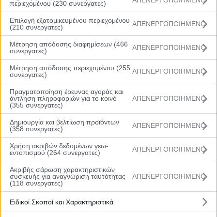
ΑΠΕΝΕΡΓΟΠΟΙΗΜΕΝΟ
περιεχομένου (230 συνεργατες)
ΕΟΚ στο ΟΑΚΑ. Οι ομάδες Rising Stars South και Rising Stars
North θα ενωθούν και θα αγωνιστούν ως Rising Stars. Οι άλλες
Επιλογή εξατομικευμένου περιεχομένου
έξι ομάδες που θα αγωνιστούν είναι οι Παναθηναϊκός,
ΑΠΕΝΕΡΓΟΠΟΙΗΜΕΝΟ
(210 συνεργατες)
Ολυμπιακός, Περιστέρι, ΔΕΚΑ, Προμηθέας Πάτρας, ΠΑΟΚ.
Μέτρηση απόδοσης διαφημίσεων (466
To Final 8 θα διεξαχθεί 3-5 Μαρτίου στην Πάτρα.
ΑΠΕΝΕΡΓΟΠΟΙΗΜΕΝΟ
συνεργατες)
Μέτρηση απόδοσης περιεχομένου (255
ΑΠΕΝΕΡΓΟΠΟΙΗΜΕΝΟ
συνεργατες)
Πραγματοποίηση έρευνας αγοράς και
Follow Us
άντληση πληροφοριών για το κοινό
ΑΠΕΝΕΡΓΟΠΟΙΗΜΕΝΟ
(355 συνεργατες)
Δημιουργία και βελτίωση προϊόντων
ΑΠΕΝΕΡΓΟΠΟΙΗΜΕΝΟ
(358 συνεργατες)
Χρήση ακριβών δεδομένων γεω-
ΑΠΕΝΕΡΓΟΠΟΙΗΜΕΝΟ
εντοπισμού (264 συνεργατες)
Ακριβής σάρωση χαρακτηριστικών
συσκευής για αναγνώριση ταυτότητας
ΑΠΕΝΕΡΓΟΠΟΙΗΜΕΝΟ
(118 συνεργατες)
Ειδικοί Σκοποί και Χαρακτηριστικά