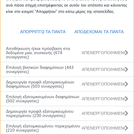
κλειστό γυμναστήριο των Εκπαιδευτηρίων
ανά πάσα στιγμή επιστρέφοντας σε αυτόν τον ιστότοπο και κάνοντας
«Ε.Μαντουλίδης», μετά και τη χθεσινή νίκη της επί
κλικ στο κουμπί "Απορρήτου" στο κάτω μέρος της ιστοσελίδας.
της Μπάγερν Μονάχου.
Οι νικητές είχαν 11/22 τρίποντα και με αυτό το
ΑΠΟΡΡΙΠΤΩ ΤΑ ΠΑΝΤΑ
ΑΠΟΔΕΧΟΜΑΙ ΤΑ ΠΑΝΤΑ
ποσοστό «εφαλτήριο» κατάφεραν να πάρουν
προβάδισμα απ’ το ημίχρονο (33-42), με σερί 15-25,
μετά το «αναγνωριστικό» 18-17 του πρώτου
Αποθήκευση ή/και πρόσβαση στα
δεδομένα μιας συσκευής (674
ΑΠΕΝΕΡΓΟΠΟΙΗΜΕΝΟ
δεκαλέπτου. Η ΔΕΚΑ έχοντας καλύτερη «χημεία» και
συνεργατες)
ομοιογένεια κατάφερε να κρατήσει την υπέρ της
Επιλογή βασικών διαφημίσεων (443
διαφορά στο δεύτερο 20λεπτο και σταδιακά να την
ΑΠΕΝΕΡΓΟΠΟΙΗΜΕΝΟ
συνεργατες)
αυξάνει με αποτέλεσμα να φτάσει στο 56-69 του
Δημιουργία προφίλ εξατομικευμένων
τρίτου δεκαλέπτου.
ΑΠΕΝΕΡΓΟΠΟΙΗΜΕΝΟ
διαφημίσεων (503 συνεργατες)
Επιλογή εξατομικευμένων διαφημίσεων
ΑΠΕΝΕΡΓΟΠΟΙΗΜΕΝΟ
Παρά τις προσπάθειες των Rising Stars η ομάδα του
(502 συνεργατες)
κόουτς Νικολαϊδη δεν ανησύχησε και με ομαδική
Δημιουργία προφίλ εξατομικευμένου
ΑΠΕΝΕΡΓΟΠΟΙΗΜΕΝΟ
δουλειά έφτασε εύκολα στο 92-71, με τις δυο ομάδες
περιεχομένου (230 συνεργατες)
να ολοκληρώνουν το Σαββατοκύριακο
Επιλογή εξατομικευμένου περιεχομένου
ΑΠΕΝΕΡΓΟΠΟΙΗΜΕΝΟ
ικανοποιημένες, αφού ο σκοπός είναι η βελτίωση.
(210 συνεργατες)