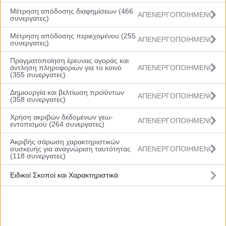
Μέτρηση απόδοσης διαφημίσεων (466
Διαιτητές
: Ακριτίδης, Γαβριηλίδου, Κωτσόβολος
ΑΠΕΝΕΡΓΟΠΟΙΗΜΕΝΟ
συνεργατες)
Δεκάλεπτα
: 18-17, 33-42, 56-69, 71-92.
Μέτρηση απόδοσης περιεχομένου (255
ΑΠΕΝΕΡΓΟΠΟΙΗΜΕΝΟ
συνεργατες)
Rising
Stars
(Κοκκινόπουλος):
Παναγιωτόπουλος
Πραγματοποίηση έρευνας αγοράς και
(1), Γκιάτας 2, Στέπιτς, Γυμνόπουλος 7, Φιλλιούδης
άντληση πληροφοριών για το κοινό
ΑΠΕΝΕΡΓΟΠΟΙΗΜΕΝΟ
5(1), Γιαννίκος 4, Ασημακόπουλος 18(1),
(355 συνεργατες)
Χαραλαμπίδης 3, Κομνιανίδης 11, Βλάχος 8,
Δημιουργία και βελτίωση προϊόντων
ΑΠΕΝΕΡΓΟΠΟΙΗΜΕΝΟ
Κεραμιτσόπουλος 2
(358 συνεργατες)
Χρήση ακριβών δεδομένων γεω-
ΔΕΚΑ (Νικολαΐδης):
Μακαρατζής 24(2), Βόντας
ΑΠΕΝΕΡΓΟΠΟΙΗΜΕΝΟ
εντοπισμού (264 συνεργατες)
3(1), Πέντζος 3(1), Κεχαγιάς, Μανασής 8, Κωστούλας
Ακριβής σάρωση χαρακτηριστικών
2, Στράντζαλης 4, Μουτάφης 25 (4), Σαμοντούροβ,
συσκευής για αναγνώριση ταυτότητας
ΑΠΕΝΕΡΓΟΠΟΙΗΜΕΝΟ
Ιωαννίδης 9(3), Σεκερτζής 12, Κωνσταντινίδης
(118 συνεργατες)
Μπορείτε να δείτε τη στατιστική της αναμέτρησης
Ειδικοί Σκοποί και Χαρακτηριστικά
ΕΔΩ
Αποτελέσματα – Πρόγραμμα – Live streaming
21.12