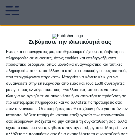
Rising Stars-ΔΕΚΑ 71-
Σεβόμαστε την ιδιωτικότητά σας
92 (pics)
Εμείς και οι συνεργάτες μας αποθηκεύουμε ή έχουμε πρόσβαση σε
πληροφορίες σε συσκευές, όπως cookies και επεξεργαζόμαστε
22 Δεκεμβρίου, 2024
προσωπικά δεδομένα, όπως μοναδικά αναγνωριστικά και τυπικές
πληροφορίες που αποστέλλονται από μια συσκευή για τους σκοπούς
που περιγράφονται παρακάτω. Μπορείτε να κάνετε κλικ για να
συναινέσετε στην επεξεργασία από εμάς και τους 1538 συνεργάτες
Facebook
Twitter
μας για τους εν λόγω σκοπούς. Εναλλακτικά, μπορείτε να κάνετε
κλικ για να αρνηθείτε να συναινέστε ή να αποκτήσετε πρόσβαση σε
πιο λεπτομερείς πληροφορίες και να αλλάξετε τις προτιμήσεις σας
Με πολύ καλή εμφάνιση στη μεγαλύτερη διάρκεια του
πριν συναινέσετε. Οι προτιμήσεις σας θα ισχύουν μόνο για αυτόν τον
αγώνα η ΔΕΚΑ έκανε το 2 στα 2 στο διήμερο του
ιστότοπο. Λάβετε υπόψη ότι κάποια επεξεργασία των προσωπικών
Rising Stars Εθνική Ασφαλιστική, καθώς επικράτησε
σας δεδομένων ενδέχεται να μην απαιτεί τη συγκατάθεσή σας, αλλά
έχετε το δικαίωμα να αρνηθείτε αυτήν την επεξεργασία. Μπορείτε να
σχετικά εύκολα των Rising Stars με 92-71 στο
αλλάξετε τις προτιμήσεις σας ή να ανακαλέσετε τη συγκατάθεσή σας