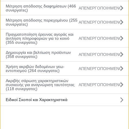
μια άνετη νίκη και πρόκριση στους ημιτελικούς με το
Μέτρηση απόδοσης διαφημίσεων (466
τελικό 73-44.
ΑΠΕΝΕΡΓΟΠΟΙΗΜΕΝΟ
συνεργατες)
Διαιτητές
: Μπον, Νικολαϊδης, Θώμος
Μέτρηση απόδοσης περιεχομένου (255
ΑΠΕΝΕΡΓΟΠΟΙΗΜΕΝΟ
συνεργατες)
Δεκάλεπτα
: 23-13, 44-25, 60-30, 73-44
Πραγματοποίηση έρευνας αγοράς και
άντληση πληροφοριών για το κοινό
ΑΠΕΝΕΡΓΟΠΟΙΗΜΕΝΟ
Προμηθέας Π. (Ελευθεριάδης):
Δένδης 11 (3),
(355 συνεργατες)
Τσίπας 11, Μανωλιτσάκης, Βασιλείου 2, Γκούμας 2,
Δημιουργία και βελτίωση προϊόντων
Αλεξανδρόπουλος 12 (2), Στέβοβιτς 7, Σκληρός 10
ΑΠΕΝΕΡΓΟΠΟΙΗΜΕΝΟ
(358 συνεργατες)
(10ρ.), Πούλος 6, Κατσιγιάννης 12 (10ρ),
Χρήση ακριβών δεδομένων γεω-
Παπαθεοδώρου, Βιτωράκης
ΑΠΕΝΕΡΓΟΠΟΙΗΜΕΝΟ
εντοπισμού (264 συνεργατες)
ΠΑΟΚ (Μελετιάδης):
Μανής, Κακαβικάκης 7 (1),
Ακριβής σάρωση χαρακτηριστικών
συσκευής για αναγνώριση ταυτότητας
ΑΠΕΝΕΡΓΟΠΟΙΗΜΕΝΟ
Τσιμερίκας 2, Τσάκος 5 (1), Λέφας 6, Ταλιχμανίδης,
(118 συνεργατες)
Κουτσός 15 (1), Μιχαηλίδης, Μικές 7 (1), Λιβέρης 2,
Ειδικοί Σκοποί και Χαρακτηριστικά
Γρηγορίου, Σιγόκας
Μπορείτε να δείτε τη στατιστική της αναμέτρησης
ΕΔΩ