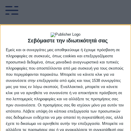
Προμηθέας Πάτρας-
Σεβόμαστε την ιδιωτικότητά σας
ΠΑΟΚ 73-44 (pics)
Εμείς και οι συνεργάτες μας αποθηκεύουμε ή έχουμε πρόσβαση σε
πληροφορίες σε συσκευές, όπως cookies και επεξεργαζόμαστε
7 Μαρτίου, 2025
προσωπικά δεδομένα, όπως μοναδικά αναγνωριστικά και τυπικές
πληροφορίες που αποστέλλονται από μια συσκευή για τους σκοπούς
που περιγράφονται παρακάτω. Μπορείτε να κάνετε κλικ για να
συναινέσετε στην επεξεργασία από εμάς και τους 1538 συνεργάτες
Facebook
Twitter
μας για τους εν λόγω σκοπούς. Εναλλακτικά, μπορείτε να κάνετε
κλικ για να αρνηθείτε να συναινέστε ή να αποκτήσετε πρόσβαση σε
πιο λεπτομερείς πληροφορίες και να αλλάξετε τις προτιμήσεις σας
Ο Προμηθέας Πάτρας έγινε η δεύτερη ομάδα που
πριν συναινέσετε. Οι προτιμήσεις σας θα ισχύουν μόνο για αυτόν τον
τσέκαρε το εισιτήριό της για τους ημιτελικούς του
ιστότοπο. Λάβετε υπόψη ότι κάποια επεξεργασία των προσωπικών
Final 8 του Rising Stars Εθνική Ασφαλιστική που
σας δεδομένων ενδέχεται να μην απαιτεί τη συγκατάθεσή σας, αλλά
έχετε το δικαίωμα να αρνηθείτε αυτήν την επεξεργασία. Μπορείτε να
φιλοξενείται στο Τ9 Κωστακίων σε μια
αλλάξετε τις προτιμήσεις σας ή να ανακαλέσετε τη συγκατάθεσή σας