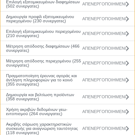
Επιλογή εξατομικευμένων διαφημίσεων
ΑΠΕΝΕΡΓΟΠΟΙΗΜΕΝΟ
(502 συνεργατες)
Δημιουργία προφίλ εξατομικευμένου
ΑΠΕΝΕΡΓΟΠΟΙΗΜΕΝΟ
περιεχομένου (230 συνεργατες)
Επιλογή εξατομικευμένου περιεχομένου
ΑΠΕΝΕΡΓΟΠΟΙΗΜΕΝΟ
(210 συνεργατες)
Μέτρηση απόδοσης διαφημίσεων (466
ΑΠΕΝΕΡΓΟΠΟΙΗΜΕΝΟ
συνεργατες)
Menu
Μέτρηση απόδοσης περιεχομένου (255
ΑΠΕΝΕΡΓΟΠΟΙΗΜΕΝΟ
συνεργατες)
Αρχική
Βαθμολογία
Πραγματοποίηση έρευνας αγοράς και
Πρόγραμμα
άντληση πληροφοριών για το κοινό
ΑΠΕΝΕΡΓΟΠΟΙΗΜΕΝΟ
Ομάδες
(355 συνεργατες)
Νέα
Gallery
Δημιουργία και βελτίωση προϊόντων
ΑΠΕΝΕΡΓΟΠΟΙΗΜΕΝΟ
(358 συνεργατες)
Χρήση ακριβών δεδομένων γεω-
ΑΠΕΝΕΡΓΟΠΟΙΗΜΕΝΟ
εντοπισμού (264 συνεργατες)
Περιστέρι-Rising Stars 62-85 (pics)
Ακριβής σάρωση χαρακτηριστικών
συσκευής για αναγνώριση ταυτότητας
ΑΠΕΝΕΡΓΟΠΟΙΗΜΕΝΟ
(118 συνεργατες)