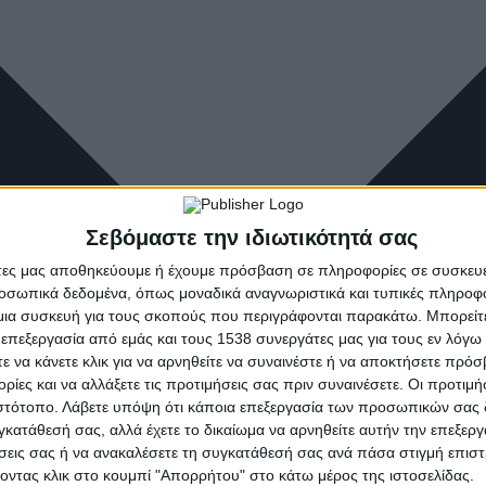
Σεβόμαστε την ιδιωτικότητά σας
άτες μας αποθηκεύουμε ή έχουμε πρόσβαση σε πληροφορίες σε συσκευέ
οσωπικά δεδομένα, όπως μοναδικά αναγνωριστικά και τυπικές πληροφ
ια συσκευή για τους σκοπούς που περιγράφονται παρακάτω. Μπορείτε 
 επεξεργασία από εμάς και τους 1538 συνεργάτες μας για τους εν λόγ
τε να κάνετε κλικ για να αρνηθείτε να συναινέστε ή να αποκτήσετε πρό
ρίες και να αλλάξετε τις προτιμήσεις σας πριν συναινέσετε. Οι προτιμή
ιστότοπο. Λάβετε υπόψη ότι κάποια επεξεργασία των προσωπικών σας 
υγκατάθεσή σας, αλλά έχετε το δικαίωμα να αρνηθείτε αυτήν την επεξερ
ήσεις σας ή να ανακαλέσετε τη συγκατάθεσή σας ανά πάσα στιγμή επισ
νοντας κλικ στο κουμπί "Απορρήτου" στο κάτω μέρος της ιστοσελίδας.