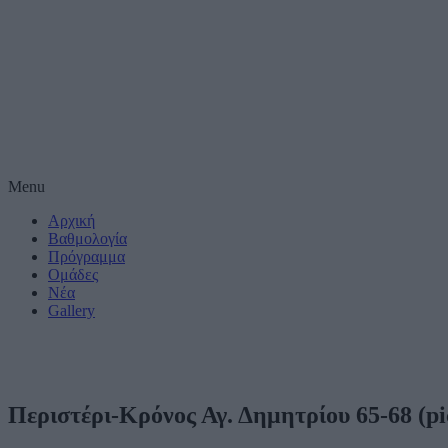
Μέτρηση απόδοσης
Πραγματοποίηση έ
συνεργατες)
Δημιουργία και βε
Χρήση ακριβών δε
Menu
Αρχική
Ακριβής σάρωση χ
συνεργατες)
Βαθμολογία
Πρόγραμμα
Ομάδες
Ειδικοί Σκοποί κ
Νέα
Gallery
Περιστέρι-Κρόνος Αγ. Δημητρίου 65-68 (pi