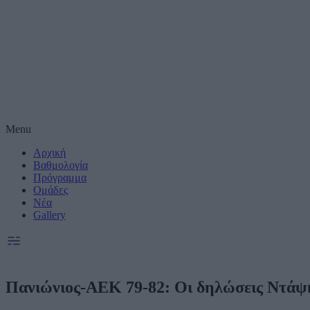
Μέτρηση απόδοσης
Πραγματοποίηση έ
συνεργατες)
Δημιουργία και βε
Χρήση ακριβών δε
Menu
Αρχική
Ακριβής σάρωση χ
συνεργατες)
Βαθμολογία
Πρόγραμμα
Ομάδες
Ειδικοί Σκοποί κ
Νέα
Gallery
Πανιώνιος-ΑΕΚ 79-82: Οι δηλώσεις Ντάψ