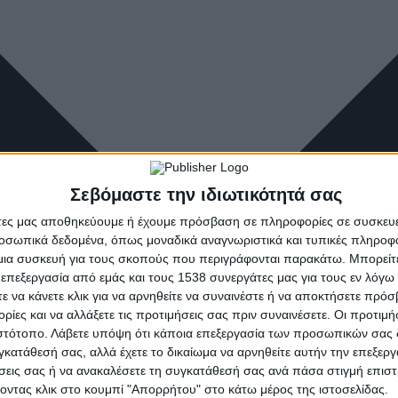
Σεβόμαστε την ιδιωτικότητά σας
άτες μας αποθηκεύουμε ή έχουμε πρόσβαση σε πληροφορίες σε συσκευέ
οσωπικά δεδομένα, όπως μοναδικά αναγνωριστικά και τυπικές πληροφ
ια συσκευή για τους σκοπούς που περιγράφονται παρακάτω. Μπορείτε 
 επεξεργασία από εμάς και τους 1538 συνεργάτες μας για τους εν λόγ
τε να κάνετε κλικ για να αρνηθείτε να συναινέστε ή να αποκτήσετε πρό
ρίες και να αλλάξετε τις προτιμήσεις σας πριν συναινέσετε. Οι προτιμή
ιστότοπο. Λάβετε υπόψη ότι κάποια επεξεργασία των προσωπικών σας 
υγκατάθεσή σας, αλλά έχετε το δικαίωμα να αρνηθείτε αυτήν την επεξερ
ήσεις σας ή να ανακαλέσετε τη συγκατάθεσή σας ανά πάσα στιγμή επισ
νοντας κλικ στο κουμπί "Απορρήτου" στο κάτω μέρος της ιστοσελίδας.