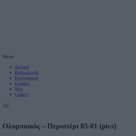
Μέτρηση απόδοσης
Πραγματοποίηση έ
συνεργατες)
Δημιουργία και βε
Χρήση ακριβών δε
Menu
Αρχική
Ακριβής σάρωση χ
συνεργατες)
Βαθμολογία
Πρόγραμμα
Ομάδες
Ειδικοί Σκοποί κ
Νέα
Gallery
Ολυμπιακός – Περιστέρι 85-81 (pics)