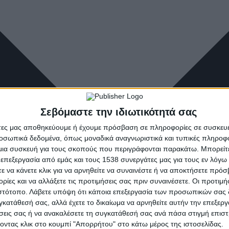
Σεβόμαστε την ιδιωτικότητά σας
άτες μας αποθηκεύουμε ή έχουμε πρόσβαση σε πληροφορίες σε συσκευέ
οσωπικά δεδομένα, όπως μοναδικά αναγνωριστικά και τυπικές πληροφ
ια συσκευή για τους σκοπούς που περιγράφονται παρακάτω. Μπορείτε 
 επεξεργασία από εμάς και τους 1538 συνεργάτες μας για τους εν λόγ
τε να κάνετε κλικ για να αρνηθείτε να συναινέστε ή να αποκτήσετε πρό
ρίες και να αλλάξετε τις προτιμήσεις σας πριν συναινέσετε. Οι προτιμή
ιστότοπο. Λάβετε υπόψη ότι κάποια επεξεργασία των προσωπικών σας 
υγκατάθεσή σας, αλλά έχετε το δικαίωμα να αρνηθείτε αυτήν την επεξερ
ήσεις σας ή να ανακαλέσετε τη συγκατάθεσή σας ανά πάσα στιγμή επισ
νοντας κλικ στο κουμπί "Απορρήτου" στο κάτω μέρος της ιστοσελίδας.