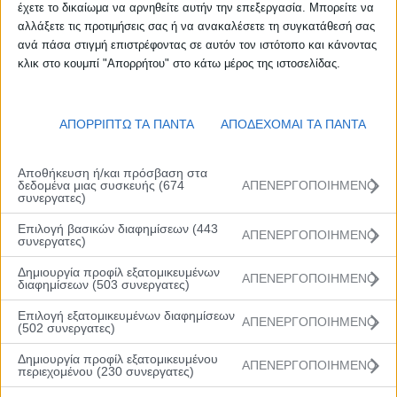
έχετε το δικαίωμα να αρνηθείτε αυτήν την επεξεργασία. Μπορείτε να
κανονική περίοδο του Rising Stars Εθνική Ασφαλιστική
αλλάξετε τις προτιμήσεις σας ή να ανακαλέσετε τη συγκατάθεσή σας
με το 85-76 επί του Ολυμπιακού στο ΚΓ “Ανδρέας
ανά πάσα στιγμή επιστρέφοντας σε αυτόν τον ιστότοπο και κάνοντας
Παπανδρέου” στο Περιστέρι. Αύριο στο ίδιο γήπεδο θα
κλικ στο κουμπί "Απορρήτου" στο κάτω μέρος της ιστοσελίδας.
γίνει στις 18.00 ο αγώνας Ολυμπιακός – Παναθηναϊκός,
ενώ στις 15.30 θα προηγηθεί η αναμέτρηση Περιστέρι-
Πανιώνιος.
ΑΠΟΡΡΙΠΤΩ ΤΑ ΠΑΝΤΑ
ΑΠΟΔΕΧΟΜΑΙ ΤΑ ΠΑΝΤΑ
Το παιχνίδι από τα πρώτα λεπτά κιόλας έδειξε ότι θα
Αποθήκευση ή/και πρόσβαση στα
είναι ιδιαίτερα ενδιαφέρον. Οι «κυανέρυθροι» έδειξαν
δεδομένα μιας συσκευής (674
ΑΠΕΝΕΡΓΟΠΟΙΗΜΕΝΟ
να έχουν τον πρώτο λόγο στην πρώτη περίοδο
συνεργατες)
φτάνοντας στο 11-18 (5’30’’) με τον Βασιλάκο και το
Επιλογή βασικών διαφημίσεων (443
ΑΠΕΝΕΡΓΟΠΟΙΗΜΕΝΟ
18-25 (9’40’’) με τον Ντινόπουλο. Οι «ερυθρόλευκοι»
συνεργατες)
είχαν ήδη αρχίσει να αντιδρούν αγωνιστικά, φτάνοντας
Δημιουργία προφίλ εξατομικευμένων
ΑΠΕΝΕΡΓΟΠΟΙΗΜΕΝΟ
να προηγηθούν με τον Φυλακτάκη να ευστοχεί (27-26,
διαφημίσεων (503 συνεργατες)
13’).
Επιλογή εξατομικευμένων διαφημίσεων
ΑΠΕΝΕΡΓΟΠΟΙΗΜΕΝΟ
(502 συνεργατες)
Το προβάδισμα άλλαζε χέρια (29-26 στο 13’30’’, 29-31
Δημιουργία προφίλ εξατομικευμένου
ΑΠΕΝΕΡΓΟΠΟΙΗΜΕΝΟ
περιεχομένου (230 συνεργατες)
στο 15’40’’, 34-33 στο 18’, 34-36 στο 18’20’’) με τον
Ολυμπιακό να κάνει καλό τετράλεπτο για να οδηγήσει