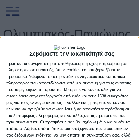
Ολυμπιακός-Πανιώνιος
76-85 (pics)
Σεβόμαστε την ιδιωτικότητά σας
19 Οκτωβρίου, 2024
Εμείς και οι συνεργάτες μας αποθηκεύουμε ή έχουμε πρόσβαση σε
πληροφορίες σε συσκευές, όπως cookies και επεξεργαζόμαστε
προσωπικά δεδομένα, όπως μοναδικά αναγνωριστικά και τυπικές
πληροφορίες που αποστέλλονται από μια συσκευή για τους σκοπούς
που περιγράφονται παρακάτω. Μπορείτε να κάνετε κλικ για να
συναινέσετε στην επεξεργασία από εμάς και τους 1538 συνεργάτες
μας για τους εν λόγω σκοπούς. Εναλλακτικά, μπορείτε να κάνετε
κλικ για να αρνηθείτε να συναινέστε ή να αποκτήσετε πρόσβαση σε
Facebook
Twitter
πιο λεπτομερείς πληροφορίες και να αλλάξετε τις προτιμήσεις σας
πριν συναινέσετε. Οι προτιμήσεις σας θα ισχύουν μόνο για αυτόν τον
Μετά από έναν αγώνα με πολλές διακυμάνσεις στο
ιστότοπο. Λάβετε υπόψη ότι κάποια επεξεργασία των προσωπικών
σας δεδομένων ενδέχεται να μην απαιτεί τη συγκατάθεσή σας, αλλά
σκορ ο Πανιώνιος έκανε την πρώτη του νίκη στην