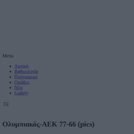
Μέτρηση απόδοσης
Πραγματοποίηση έ
συνεργατες)
Δημιουργία και βε
Χρήση ακριβών δε
Menu
Αρχική
Ακριβής σάρωση χ
συνεργατες)
Βαθμολογία
Πρόγραμμα
Ομάδες
Ειδικοί Σκοποί κ
Νέα
Gallery
Ολυμπιακός-ΑΕΚ 77-66 (pics)