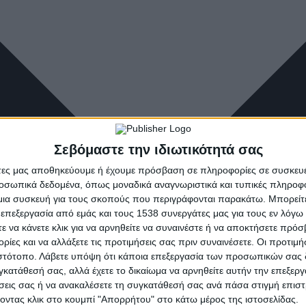
Σεβόμαστε την ιδιωτικότητά σας
άτες μας αποθηκεύουμε ή έχουμε πρόσβαση σε πληροφορίες σε συσκευέ
οσωπικά δεδομένα, όπως μοναδικά αναγνωριστικά και τυπικές πληροφ
ια συσκευή για τους σκοπούς που περιγράφονται παρακάτω. Μπορείτε 
 επεξεργασία από εμάς και τους 1538 συνεργάτες μας για τους εν λόγ
τε να κάνετε κλικ για να αρνηθείτε να συναινέστε ή να αποκτήσετε πρό
ρίες και να αλλάξετε τις προτιμήσεις σας πριν συναινέσετε. Οι προτιμή
ιστότοπο. Λάβετε υπόψη ότι κάποια επεξεργασία των προσωπικών σας 
υγκατάθεσή σας, αλλά έχετε το δικαίωμα να αρνηθείτε αυτήν την επεξερ
ήσεις σας ή να ανακαλέσετε τη συγκατάθεσή σας ανά πάσα στιγμή επισ
νοντας κλικ στο κουμπί "Απορρήτου" στο κάτω μέρος της ιστοσελίδας.