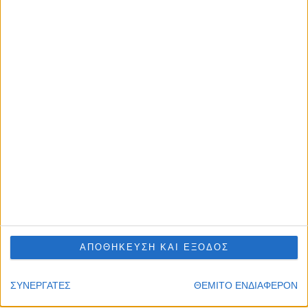
Όροι Χρήσης
|
Πολιτική Απορρήτου
| © 2022 All Rights
Reserved
Αρχική
Βαθμολογία
Πρόγραμμα
Ομάδες
ΑΠΟΘΗΚΕΥΣΗ ΚΑΙ ΕΞΟΔΟΣ
Νέα
Gallery
ΣΥΝΕΡΓΑΤΕΣ
ΘΕΜΙΤΟ ΕΝΔΙΑΦΕΡΟΝ
Αρχική
Βαθμολογία