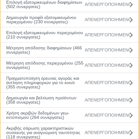
Επιλογή εξατομικευμένων διαφημίσεων
ΑΠΕΝΕΡΓΟΠΟΙΗΜΕΝΟ
(502 συνεργατες)
Δημιουργία προφίλ εξατομικευμένου
ΑΠΕΝΕΡΓΟΠΟΙΗΜΕΝΟ
περιεχομένου (230 συνεργατες)
Επιλογή εξατομικευμένου περιεχομένου
ΑΠΕΝΕΡΓΟΠΟΙΗΜΕΝΟ
(210 συνεργατες)
Μέτρηση απόδοσης διαφημίσεων (466
ΑΠΕΝΕΡΓΟΠΟΙΗΜΕΝΟ
συνεργατες)
Menu
Μέτρηση απόδοσης περιεχομένου (255
ΑΠΕΝΕΡΓΟΠΟΙΗΜΕΝΟ
συνεργατες)
Αρχική
Βαθμολογία
Πραγματοποίηση έρευνας αγοράς και
Πρόγραμμα
άντληση πληροφοριών για το κοινό
ΑΠΕΝΕΡΓΟΠΟΙΗΜΕΝΟ
Ομάδες
(355 συνεργατες)
Νέα
Gallery
Δημιουργία και βελτίωση προϊόντων
ΑΠΕΝΕΡΓΟΠΟΙΗΜΕΝΟ
(358 συνεργατες)
Χρήση ακριβών δεδομένων γεω-
ΑΠΕΝΕΡΓΟΠΟΙΗΜΕΝΟ
εντοπισμού (264 συνεργατες)
Ακριβής σάρωση χαρακτηριστικών
συσκευής για αναγνώριση ταυτότητας
ΑΠΕΝΕΡΓΟΠΟΙΗΜΕΝΟ
(118 συνεργατες)