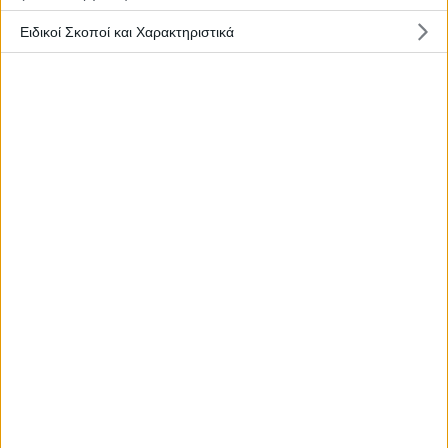
Η εικόνα των αριθμών
Ειδικοί Σκοποί και Χαρακτηριστικά
21 Νοεμβρίου, 2022