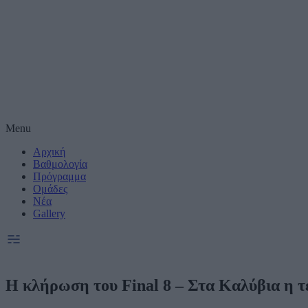
Μέτρηση απόδοσης
Πραγματοποίηση έ
συνεργατες)
Δημιουργία και βε
Χρήση ακριβών δε
Menu
Αρχική
Ακριβής σάρωση χ
συνεργατες)
Βαθμολογία
Πρόγραμμα
Ομάδες
Ειδικοί Σκοποί κ
Νέα
Gallery
H κλήρωση του Final 8 – Στα Καλύβια η 