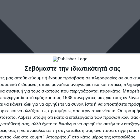
Σεβόμαστε την ιδιωτικότητά σας
άτες μας αποθηκεύουμε ή έχουμε πρόσβαση σε πληροφορίες σε συσκευέ
οσωπικά δεδομένα, όπως μοναδικά αναγνωριστικά και τυπικές πληροφ
ια συσκευή για τους σκοπούς που περιγράφονται παρακάτω. Μπορείτε 
 επεξεργασία από εμάς και τους 1538 συνεργάτες μας για τους εν λόγ
τε να κάνετε κλικ για να αρνηθείτε να συναινέστε ή να αποκτήσετε πρό
ρίες και να αλλάξετε τις προτιμήσεις σας πριν συναινέσετε. Οι προτιμή
ιστότοπο. Λάβετε υπόψη ότι κάποια επεξεργασία των προσωπικών σας 
υγκατάθεσή σας, αλλά έχετε το δικαίωμα να αρνηθείτε αυτήν την επεξερ
ήσεις σας ή να ανακαλέσετε τη συγκατάθεσή σας ανά πάσα στιγμή επισ
νοντας κλικ στο κουμπί "Απορρήτου" στο κάτω μέρος της ιστοσελίδας.