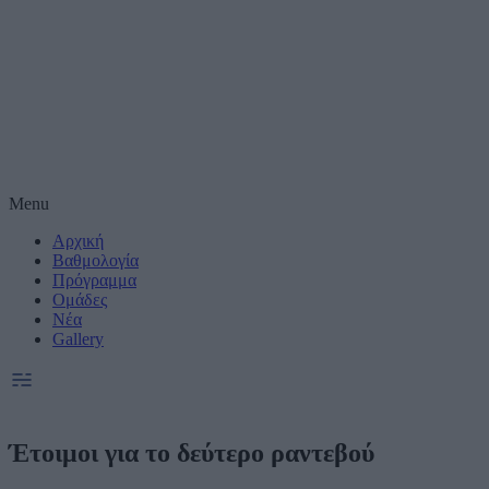
Μέτρηση απόδοσης
Πραγματοποίηση έ
συνεργατες)
Δημιουργία και βε
Χρήση ακριβών δε
Menu
Αρχική
Ακριβής σάρωση χ
συνεργατες)
Βαθμολογία
Πρόγραμμα
Ομάδες
Ειδικοί Σκοποί κ
Νέα
Gallery
Έτοιμοι για το δεύτερο ραντεβού