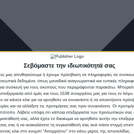
Σεβόμαστε την ιδιωτικότητά σας
άτες μας αποθηκεύουμε ή έχουμε πρόσβαση σε πληροφορίες σε συσκευέ
οσωπικά δεδομένα, όπως μοναδικά αναγνωριστικά και τυπικές πληροφ
ια συσκευή για τους σκοπούς που περιγράφονται παρακάτω. Μπορείτε 
 επεξεργασία από εμάς και τους 1538 συνεργάτες μας για τους εν λόγ
τε να κάνετε κλικ για να αρνηθείτε να συναινέστε ή να αποκτήσετε πρό
ρίες και να αλλάξετε τις προτιμήσεις σας πριν συναινέσετε. Οι προτιμή
ιστότοπο. Λάβετε υπόψη ότι κάποια επεξεργασία των προσωπικών σας 
υγκατάθεσή σας, αλλά έχετε το δικαίωμα να αρνηθείτε αυτήν την επεξερ
ήσεις σας ή να ανακαλέσετε τη συγκατάθεσή σας ανά πάσα στιγμή επισ
νοντας κλικ στο κουμπί "Απορρήτου" στο κάτω μέρος της ιστοσελίδας.