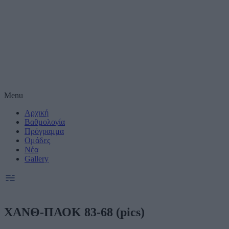
Μέτρηση απόδοσης
Πραγματοποίηση έ
συνεργατες)
Δημιουργία και βε
Χρήση ακριβών δε
Menu
Αρχική
Ακριβής σάρωση χ
συνεργατες)
Βαθμολογία
Πρόγραμμα
Ομάδες
Ειδικοί Σκοποί κ
Νέα
Gallery
ΧΑΝΘ-ΠΑΟΚ 83-68 (pics)