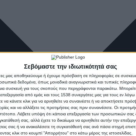
Σεβόμαστε την ιδιωτικότητά σας
άτες μας αποθηκεύουμε ή έχουμε πρόσβαση σε πληροφορίες σε συσκευέ
οσωπικά δεδομένα, όπως μοναδικά αναγνωριστικά και τυπικές πληροφ
ια συσκευή για τους σκοπούς που περιγράφονται παρακάτω. Μπορείτε 
 επεξεργασία από εμάς και τους 1538 συνεργάτες μας για τους εν λόγ
τε να κάνετε κλικ για να αρνηθείτε να συναινέστε ή να αποκτήσετε πρό
ρίες και να αλλάξετε τις προτιμήσεις σας πριν συναινέσετε. Οι προτιμή
ιστότοπο. Λάβετε υπόψη ότι κάποια επεξεργασία των προσωπικών σας 
υγκατάθεσή σας, αλλά έχετε το δικαίωμα να αρνηθείτε αυτήν την επεξερ
ήσεις σας ή να ανακαλέσετε τη συγκατάθεσή σας ανά πάσα στιγμή επισ
νοντας κλικ στο κουμπί "Απορρήτου" στο κάτω μέρος της ιστοσελίδας.