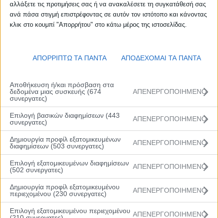
Ασφαλιστική στο ΚΓ “Γ. Στεφανόπουλος” στο
αλλάξετε τις προτιμήσεις σας ή να ανακαλέσετε τη συγκατάθεσή σας
Μπουρνάζι.
ανά πάσα στιγμή επιστρέφοντας σε αυτόν τον ιστότοπο και κάνοντας
κλικ στο κουμπί "Απορρήτου" στο κάτω μέρος της ιστοσελίδας.
Η μικτή Νότου προηγήθηκε νωρίς στο παιχνίδι (4-9,
5’10’’), αλλά το 9-2 που ακολούθησε, βοήθησε να
γείρει η πλάστιγγα προς την πλευρά της ομάδας της
ΑΠΟΡΡΙΠΤΩ ΤΑ ΠΑΝΤΑ
ΑΠΟΔΕΧΟΜΑΙ ΤΑ ΠΑΝΤΑ
Θεσσαλονίκης (13-11, 8’30’’). Οι «κιτρινόμαυροι»
συνέχισαν πιέζοντας στην άμυνα, κάτι που τους
Αποθήκευση ή/και πρόσβαση στα
έδωσε πόντους στον αιφνιδιασμό για να φτάσουν ως
δεδομένα μιας συσκευής (674
ΑΠΕΝΕΡΓΟΠΟΙΗΜΕΝΟ
συνεργατες)
το 29-18 (14’20’’) με τον Δονάκη.
Επιλογή βασικών διαφημίσεων (443
ΑΠΕΝΕΡΓΟΠΟΙΗΜΕΝΟ
συνεργατες)
Οι «μπλε» προσπάθησαν να επιστρέψουν (30-25,
Δημιουργία προφίλ εξατομικευμένων
16’20’’) αλλά το πρώτο τρίποντο του Άρη έγραψε το
ΑΠΕΝΕΡΓΟΠΟΙΗΜΕΝΟ
διαφημίσεων (503 συνεργατες)
33-25, για να έρθει ο Κυργάκης με την έναρξη της
Επιλογή εξατομικευμένων διαφημίσεων
τέταρτης περιόδου να οδηγήσει τη διαφορά στο +14
ΑΠΕΝΕΡΓΟΠΟΙΗΜΕΝΟ
(502 συνεργατες)
(43-29, 20’20’’). Η διαφορά ανέβηκε ακόμη
περισσότερο (56-38, 28′), αλλά η Rising Stars South
Δημιουργία προφίλ εξατομικευμένου
ΑΠΕΝΕΡΓΟΠΟΙΗΜΕΝΟ
περιεχομένου (230 συνεργατες)
συνέχισε την προσπάθειά της και πλησίασε στους
οχτώ πόντους (59-51 στο 31′, 62-54 στο 33’30”) με
Επιλογή εξατομικευμένου περιεχομένου
ΑΠΕΝΕΡΓΟΠΟΙΗΜΕΝΟ
(210 συνεργατες)