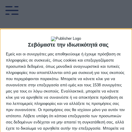
Άρης-Rising Stars
Σεβόμαστε την ιδιωτικότητά σας
South 76-65 (pics)
Εμείς και οι συνεργάτες μας αποθηκεύουμε ή έχουμε πρόσβαση σε
πληροφορίες σε συσκευές, όπως cookies και επεξεργαζόμαστε
8 Ιανουαρίου, 2023
προσωπικά δεδομένα, όπως μοναδικά αναγνωριστικά και τυπικές
πληροφορίες που αποστέλλονται από μια συσκευή για τους σκοπούς
που περιγράφονται παρακάτω. Μπορείτε να κάνετε κλικ για να
Facebook
Twitter
συναινέσετε στην επεξεργασία από εμάς και τους 1538 συνεργάτες
μας για τους εν λόγω σκοπούς. Εναλλακτικά, μπορείτε να κάνετε
κλικ για να αρνηθείτε να συναινέστε ή να αποκτήσετε πρόσβαση σε
πιο λεπτομερείς πληροφορίες και να αλλάξετε τις προτιμήσεις σας
O Άρης πήρε μια σημαντική διαφορά, άντεξε
πριν συναινέσετε. Οι προτιμήσεις σας θα ισχύουν μόνο για αυτόν τον
στην αντεπίθεση της Rising Stars South και
ιστότοπο. Λάβετε υπόψη ότι κάποια επεξεργασία των προσωπικών
πήρε τη νίκη με 76-65 στο πλαίσιο της 9ης
σας δεδομένων ενδέχεται να μην απαιτεί τη συγκατάθεσή σας, αλλά
αγωνιστικής του Rising Stars Εθνική
έχετε το δικαίωμα να αρνηθείτε αυτήν την επεξεργασία. Μπορείτε να