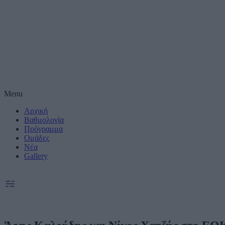
Μέτρηση απόδοσης
Πραγματοποίηση έ
συνεργατες)
Δημιουργία και βε
Χρήση ακριβών δε
Menu
Αρχική
Ακριβής σάρωση χ
συνεργατες)
Βαθμολογία
Πρόγραμμα
Ομάδες
Ειδικοί Σκοποί κ
Νέα
Gallery