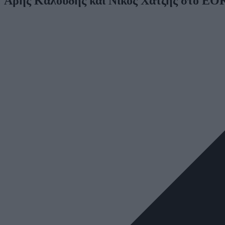
Άρης Καλούδης και Νίκος Χατζής στο E