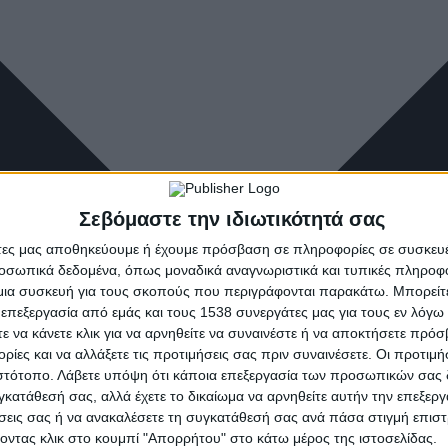
Σεβόμαστε την ιδιωτικότητά σας
άτες μας αποθηκεύουμε ή έχουμε πρόσβαση σε πληροφορίες σε συσκευέ
οσωπικά δεδομένα, όπως μοναδικά αναγνωριστικά και τυπικές πληροφ
ια συσκευή για τους σκοπούς που περιγράφονται παρακάτω. Μπορείτε 
 επεξεργασία από εμάς και τους 1538 συνεργάτες μας για τους εν λόγ
τε να κάνετε κλικ για να αρνηθείτε να συναινέστε ή να αποκτήσετε πρό
ρίες και να αλλάξετε τις προτιμήσεις σας πριν συναινέσετε. Οι προτιμή
ιστότοπο. Λάβετε υπόψη ότι κάποια επεξεργασία των προσωπικών σας 
υγκατάθεσή σας, αλλά έχετε το δικαίωμα να αρνηθείτε αυτήν την επεξερ
ήσεις σας ή να ανακαλέσετε τη συγκατάθεσή σας ανά πάσα στιγμή επισ
νοντας κλικ στο κουμπί "Απορρήτου" στο κάτω μέρος της ιστοσελίδας.