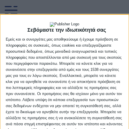
Σεβόμαστε την ιδιωτικότητά σας
Rising Stars: Ένα ακόμη βήμα
Εμείς και οι συνεργάτες μας αποθηκεύουμε ή έχουμε πρόσβαση σε
πληροφορίες σε συσκευές, όπως cookies και επεξεργαζόμαστε
προσωπικά δεδομένα, όπως μοναδικά αναγνωριστικά και τυπικές
Η Β’ Προκριματική φάση του Rising Stars
πληροφορίες που αποστέλλονται από μια συσκευή για τους σκοπούς
ολοκληρώθηκε το Σαββατοκύριακο 20 και 21
που περιγράφονται παρακάτω. Μπορείτε να κάνετε κλικ για να
Σεπτεμβρίου με συναρπαστικές μάχες και το
συναινέσετε στην επεξεργασία από εμάς και τους 1538 συνεργάτες
κυριότερο με τους νέους αθλητές να
μας για τους εν λόγω σκοπούς. Εναλλακτικά, μπορείτε να κάνετε
κλικ για να αρνηθείτε να συναινέστε ή να αποκτήσετε πρόσβαση σε
23/09/2025
Δεν υπάρχουν Σχόλια
πιο λεπτομερείς πληροφορίες και να αλλάξετε τις προτιμήσεις σας
πριν συναινέσετε. Οι προτιμήσεις σας θα ισχύουν μόνο για αυτόν τον
ιστότοπο. Λάβετε υπόψη ότι κάποια επεξεργασία των προσωπικών
σας δεδομένων ενδέχεται να μην απαιτεί τη συγκατάθεσή σας, αλλά
έχετε το δικαίωμα να αρνηθείτε αυτήν την επεξεργασία. Μπορείτε να
αλλάξετε τις προτιμήσεις σας ή να ανακαλέσετε τη συγκατάθεσή σας
ανά πάσα στιγμή επιστρέφοντας σε αυτόν τον ιστότοπο και κάνοντας