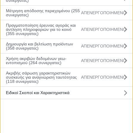
συνεργατες)
Όροι Χρήσης
|
Μέτρηση απόδοσης περιεχομένου (255
ΑΠΕΝΕΡΓΟΠΟΙΗΜΕΝΟ
συνεργατες)
Πολιτική Απορρήτου
Πραγματοποίηση έρευνας αγοράς και
| © 2022 All Rights
άντληση πληροφοριών για το κοινό
ΑΠΕΝΕΡΓΟΠΟΙΗΜΕΝΟ
(355 συνεργατες)
Reserved
Δημιουργία και βελτίωση προϊόντων
ΑΠΕΝΕΡΓΟΠΟΙΗΜΕΝΟ
(358 συνεργατες)
Χρήση ακριβών δεδομένων γεω-
ΑΠΕΝΕΡΓΟΠΟΙΗΜΕΝΟ
εντοπισμού (264 συνεργατες)
Ακριβής σάρωση χαρακτηριστικών
συσκευής για αναγνώριση ταυτότητας
ΑΠΕΝΕΡΓΟΠΟΙΗΜΕΝΟ
(118 συνεργατες)
Ειδικοί Σκοποί και Χαρακτηριστικά
Αρχική
Βαθμολογία
Πρόγραμμα